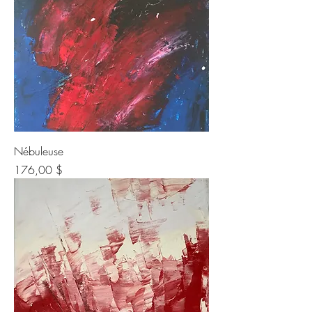
Nébuleuse
Prix
176,00 $