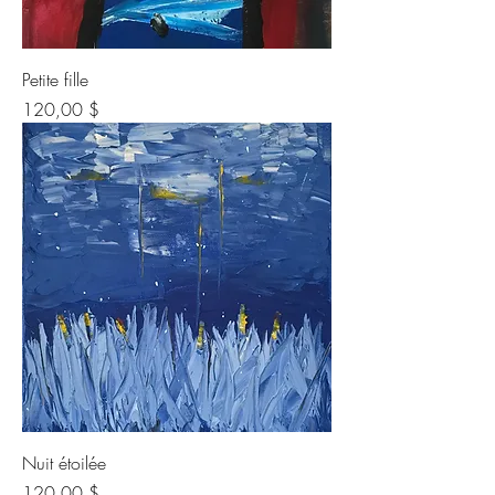
Petite fille
Prix
120,00 $
Nuit étoilée
Prix
120,00 $