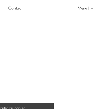
Contact
Menu [ + ]
outer au panier