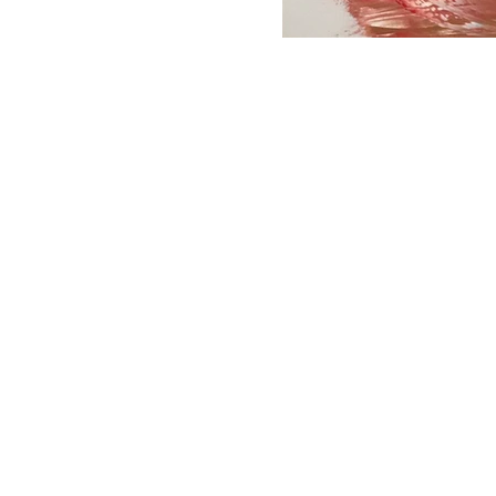
Créations MF
Marjorie Fortin, artiste peintre
Québec, Canada