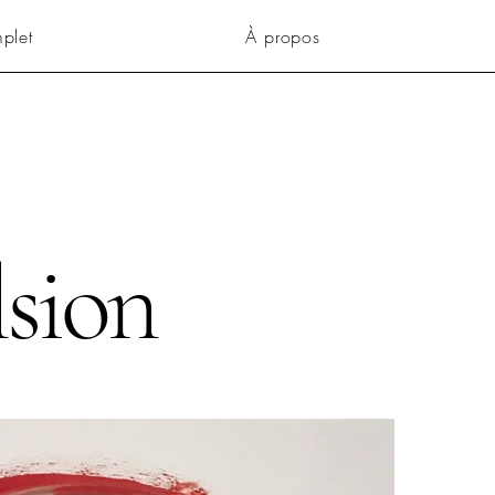
mplet
À propos
sion